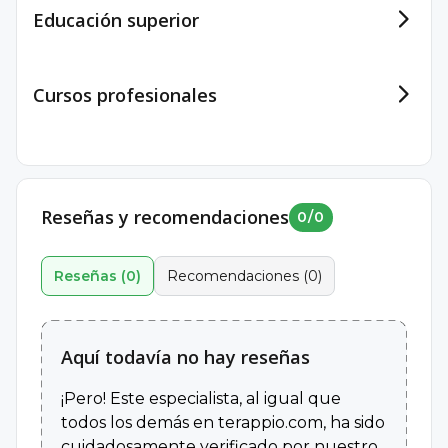
Educación superior
Cursos profesionales
Reseñas y recomendaciones
0
/
0
Reseñas
(
0
)
Recomendaciones
(
0
)
Universidad Estatal de Milagro
Aquí todavía no hay reseñas
Las emociones en niños y adolescentes a través del
deporte
¡Pero! Este especialista, al igual que
05 de mayo de 2022, Número de horas - 20
todos los demás en terappio.com, ha sido
Universidad Estatal de Milagro
cuidadosamente verificado por nuestro