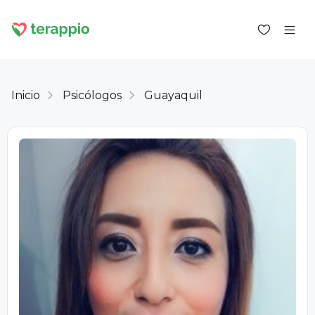
Inicio
Psicólogos
Guayaquil
Iniciar sesión como cliente
Iniciar sesión como psicólogo
Servicios
Blog
Foro
Para los psicólogos
Sobre terappio
Preguntas y respuestas
office@terappio.com