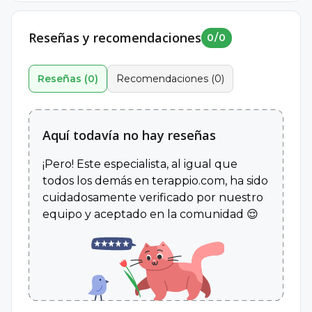
Reseñas y recomendaciones
0
/
0
Sociedad Iberoamericana de Educación
PSICOLOGÍA CLÍNICA BASADA EN EVIDENCIA
Reseñas
(
0
)
Recomendaciones
(
0
)
Máster
15 de mayo al 6 de septiembre del 2022, Número de
Universidad Camilo José Cela
horas - 720
2021
Asociación Ecuatoriana de Psicoterapia, Universidad
Aquí todavía no hay reseñas
Nacional de Tumbes (Perú)
Diplomado Internacional Virtual - Presencial;
¡Pero! Este especialista, al igual que
TERAPIAS COGNITIVAS CONDUCTUALES Y
todos los demás en terappio.com, ha sido
TERAPIAS CONTEXTUALES DE TERCERA
cuidadosamente verificado por nuestro
GENERACIÓN
equipo y aceptado en la comunidad 😌
06 de diciembre de 2022 - 07 de mayo de 2023