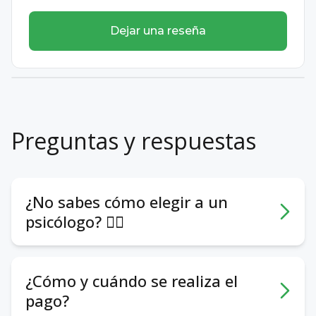
Dejar una reseña
Preguntas y respuestas
¿No sabes cómo elegir a un
psicólogo? 🕵️‍♀️
Pueden ayudar los siguientes aspectos:
- Foto y videopresentación. Ayudan a tener
¿Cómo y cuándo se realiza el
una primera impresión.
pago?
- Temas con los que trabaja/no trabaja el