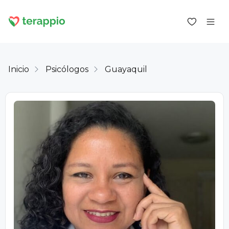
Inicio
Psicólogos
Guayaquil
Iniciar sesión como cliente
Iniciar sesión como psicólogo
Servicios
Blog
Foro
Para los psicólogos
Sobre terappio
Preguntas y respuestas
office@terappio.com