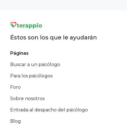
posiblemente, ofrecer ese horario a otro
personalmente.
estar bastante ocupada!).
cliente que lo necesite.
terappio
Éstos son los que le ayudarán
Páginas
Buscar a un psicólogo
Para los psicólogos
Foro
Sobre nosotros
Entrada al despacho del psicólogo
Blog