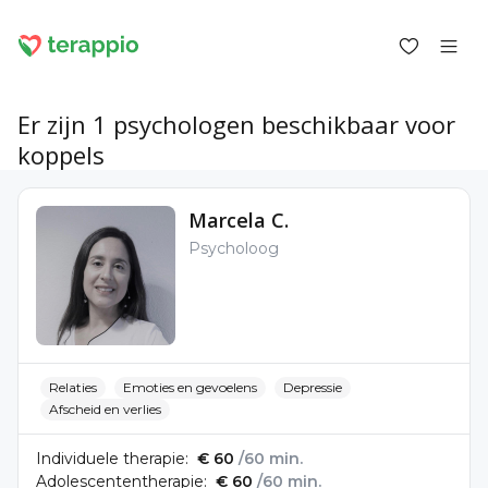
Er zijn 1 psychologen beschikbaar voor
koppels
Inloggen als klant
Marcela C.
Inloggen als psycholoog
Psycholoog
Diensten
Blog
Forum
Voor psychologen
Over terappio
Vragen en antwoorden
Relaties
Emoties en gevoelens
Depressie
Afscheid en verlies
Individuele therapie:
€ 60
/60 min.
Adolescententherapie:
€ 60
/60 min.
office@terappio.com