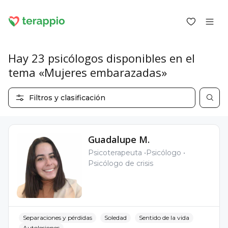
Hay 23 psicólogos disponibles en el
tema «Mujeres embarazadas»
Iniciar sesión como cliente
Filtros y clasificación
Iniciar sesión como psicólogo
Servicios
Blog
Guadalupe M.
Foro
Psicoterapeuta
Psicólogo
Para los psicólogos
Psicólogo de crisis
Sobre terappio
Preguntas y respuestas
Separaciones y pérdidas
Soledad
Sentido de la vida
office@terappio.com
Autolesiones