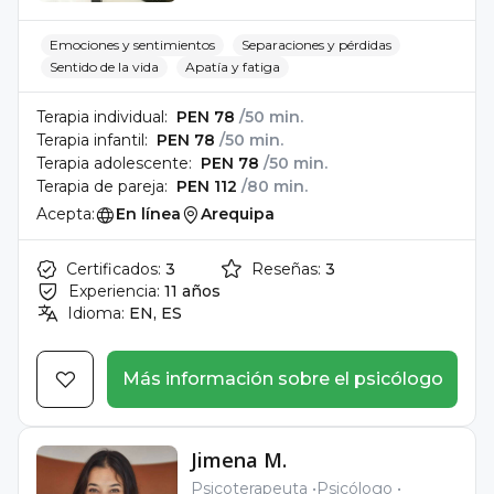
Emociones y sentimientos
Separaciones y pérdidas
Sentido de la vida
Apatía y fatiga
Terapia individual:
PEN 78
/50 min.
Terapia infantil:
PEN 78
/50 min.
Terapia adolescente:
PEN 78
/50 min.
Terapia de pareja:
PEN 112
/80 min.
Acepta:
En línea
Arequipa
Certificados:
3
Reseñas:
3
Experiencia:
11 años
Idioma:
EN, ES
Más información sobre el psicólogo
Jimena M.
Psicoterapeuta
Psicólogo