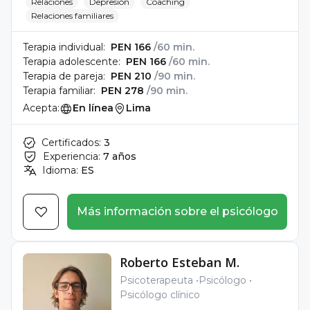
Relaciones
Depresión
Coaching
Relaciones familiares
Terapia individual:
PEN 166
/60 min.
Terapia adolescente:
PEN 166
/60 min.
Terapia de pareja:
PEN 210
/90 min.
Terapia familiar:
PEN 278
/90 min.
Acepta:
En línea
Lima
Certificados:
3
Experiencia:
7 años
Idioma:
ES
Más información sobre el psicólogo
Roberto Esteban M.
Psicoterapeuta
Psicólogo
Psicólogo clínico