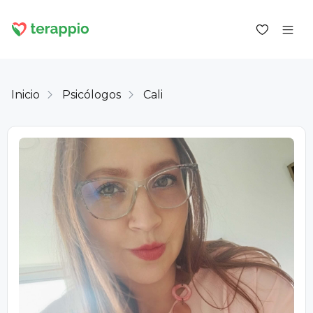
Inicio
Psicólogos
Cali
Iniciar sesión como cliente
Iniciar sesión como psicólogo
Servicios
Blog
Foro
Para los psicólogos
Sobre terappio
Preguntas y respuestas
office@terappio.com