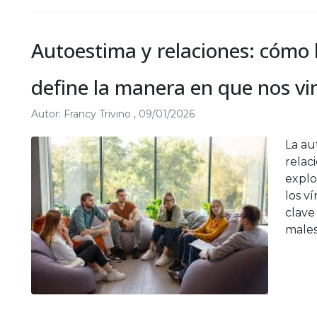
Autoestima y relaciones: cómo
define la manera en que nos v
Autor:
Francy Trivino
,
09/01/2026
La au
relaci
explo
los v
clave
males