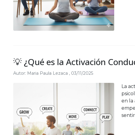
💡 ¿Qué es la Activación Condu
Autor:
Maria Paula Lezaca
,
03/11/2025
La ac
psico
en la
empez
sentir