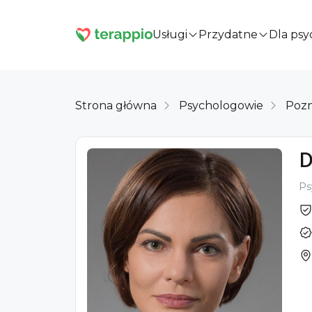
Usługi
Przydatne
Dla ps
Strona główna
Psychologowie
Poz
D
Ps