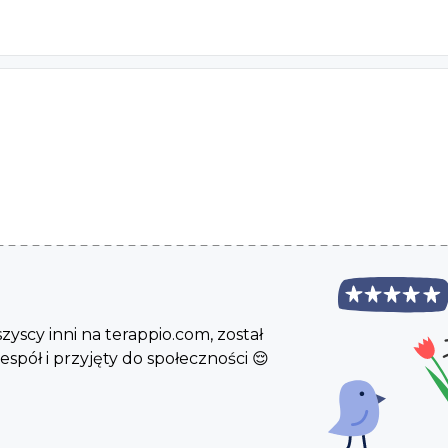
aniu, Wydział Nauk Społecznych
 psychoterapii w nurcie integracyjno-systemowym
szyscy inni na terappio.com, został
spół i przyjęty do społeczności 😌
pergera stopień 2