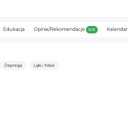
Edukacja
Opinie/Rekomendacje
Kalendar
0
/
0
Depresja
Lęki i fobie