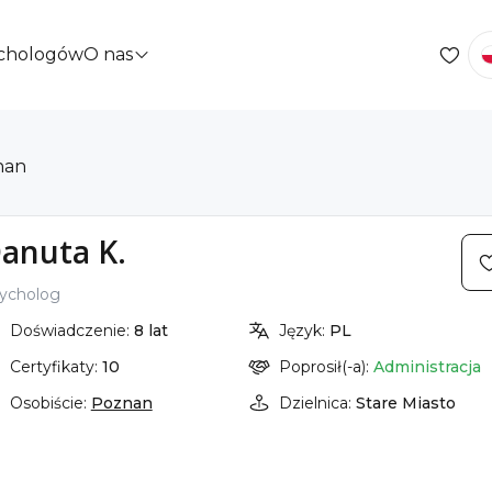
ychologów
O nas
nan
anuta K.
ycholog
Doświadczenie:
8 lat
Język:
PL
Certyfikaty:
10
Poprosił(-a):
Administracja
Osobiście:
Poznan
Dzielnica:
Stare Miasto