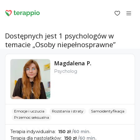
Dostępnych jest 1 psychologów w
temacie „Osoby niepełnosprawne”
Zaloguj się jako klient
Magdalena P.
Zaloguj się jako psycholog
Psycholog
Usługi
Blog
Forum
Dla psychologów
O terappio
Pytania i odpowiedzi
Emocje i uczucia
Rozstania i straty
Samoidentyfikacja
Przemoc seksualna
Terapia indywidualna:
150 zł
/60 min.
Terapia dla nastolatków:
150 zł
/60 min.
office@terappio.com