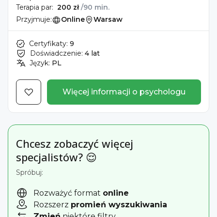
Terapia par:
200 zł
/90 min.
Przyjmuje:
Online
Warsaw
Certyfikaty:
9
Doświadczenie:
4 lat
Język:
PL
Więcej informacji o psychologu
Chcesz zobaczyć więcej
specjalistów? 😌
Spróbuj:
Rozważyć format
online
Rozszerz
promień wyszukiwania
Zmień
niektóre filtry