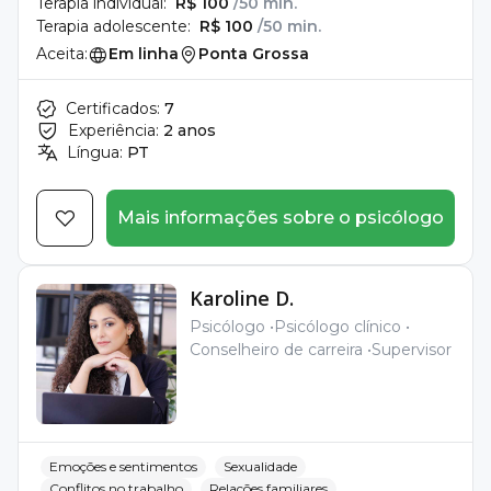
Terapia individual:
R$ 100
/50 min.
Terapia adolescente:
R$ 100
/50 min.
Aceita:
Em linha
Ponta Grossa
Certificados:
7
Experiência:
2 anos
Língua:
PT
Mais informações sobre o psicólogo
Karoline D.
Psicólogo
Psicólogo clínico
Conselheiro de carreira
Supervisor
Emoções e sentimentos
Sexualidade
Conflitos no trabalho
Relações familiares