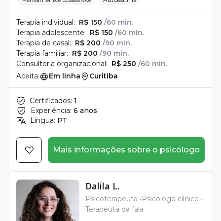
Terapia individual:
R$ 150
/60 min.
Terapia adolescente:
R$ 150
/60 min.
Terapia de casal:
R$ 200
/90 min.
Terapia familiar:
R$ 200
/90 min.
Consultoria organizacional:
R$ 250
/60 min.
Aceita:
Em linha
Curitiba
Certificados:
1
Experiência:
6 anos
Língua:
PT
Mais informações sobre o psicólogo
Dalila L.
Psicoterapeuta
Psicólogo clínico
Terapeuta da fala