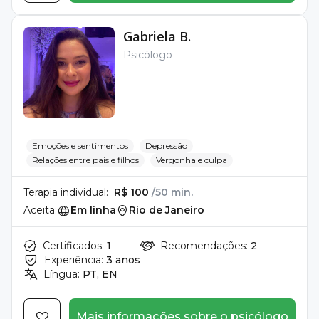
Gabriela B.
Psicólogo
Emoções e sentimentos
Depressão
Relações entre pais e filhos
Vergonha e culpa
Terapia individual:
R$ 100
/50 min.
Aceita:
Em linha
Rio de Janeiro
Certificados:
1
Recomendações:
2
Experiência:
3 anos
Língua:
PT, EN
Mais informações sobre o psicólogo