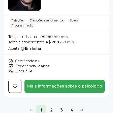
Relações
Emoções e sentimentos
Stress
Procrastinação
Terapia individual:
R$ 180
/60 min.
Terapia adolescente:
R$ 200
/60 min.
Aceita:
Em linha
Certificados:
1
Experiência:
2 anos
Língua:
PT
Mais informações sobre o psicólogo
1
2
3
4