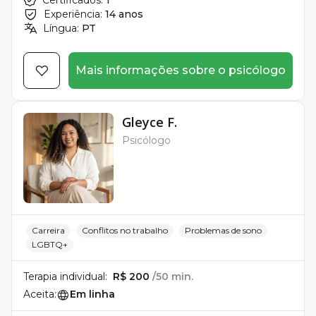
Certificados:
1
Experiência:
14 anos
Língua:
PT
Mais informações sobre o psicólogo
Gleyce F.
Psicólogo
Carreira
Conflitos no trabalho
Problemas de sono
LGBTQ+
Terapia individual:
R$ 200
/50 min.
Aceita:
Em linha