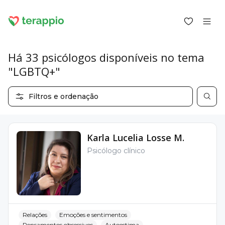
Há 33 psicólogos disponíveis no tema
"LGBTQ+"
Entrar como cliente
Filtros e ordenação
Entrar como psicólogo
Serviços
Blogue
Karla Lucelia Losse M.
Fórum
Psicólogo clínico
Para psicólogos
Sobre o terappio
Perguntas e respostas
Relações
Emoções e sentimentos
office@terappio.com
Pensamentos obsessivos
Autoestima