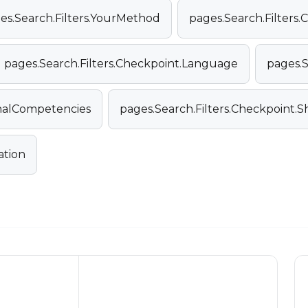
es.Search.Filters.YourMethod
pages.Search.Filters.C
pages.Search.Filters.Checkpoint.Language
pages.S
onalCompetencies
pages.Search.Filters.Checkpoint.
ation