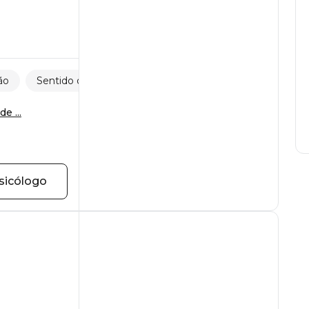
ão
Sentido da vida
e ...
sicólogo