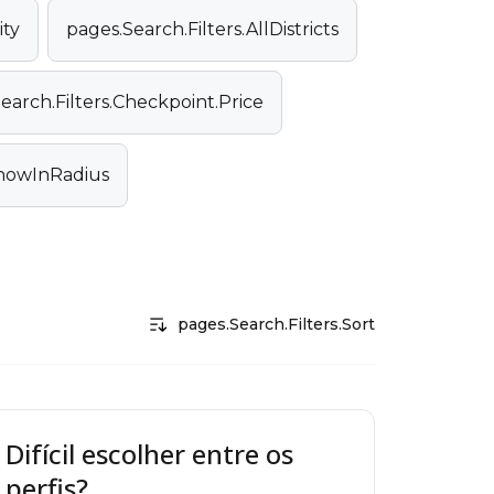
ity
pages.Search.Filters.AllDistricts
earch.Filters.Checkpoint.Price
ShowInRadius
pages.Search.Filters.Sort
Difícil escolher entre os
perfis?