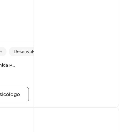
e
Desenvolvimento pessoal
da P...
1
sicólogo