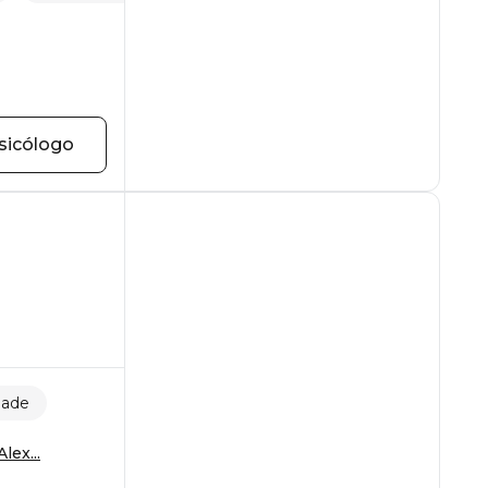
sicólogo
dade
lex...