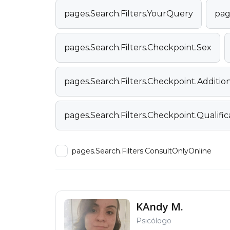
pages.Search.Filters.YourQuery
pag
pages.Search.Filters.Checkpoint.Sex
pages.Search.Filters.Checkpoint.Additi
pages.Search.Filters.Checkpoint.Qualific
pages.Search.Filters.ConsultOnlyOnline
KAndy M.
Psicólogo