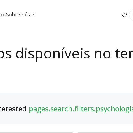
gos
Sobre nós
os disponíveis no t
terested
pages.search.filters.psychologi