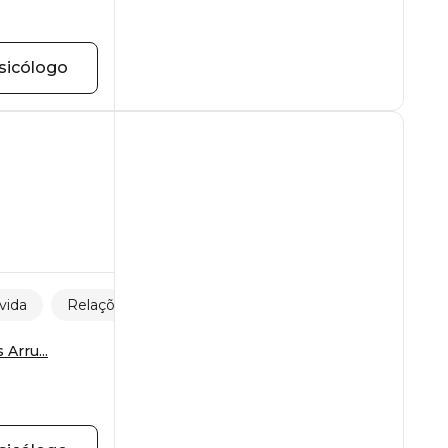
sicólogo
vida
Relações entre pais e filhos
Arru...