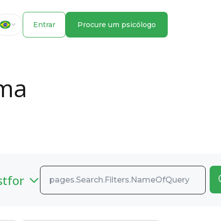
Entrar
Procure um psicólogo
ema
stfor