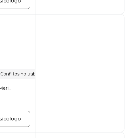
sicólogo
Conflitos no trabalho
ari...
sicólogo