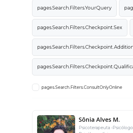
pages.Search.Filters.YourQuery
pag
pages.Search.Filters.Checkpoint.Sex
pages.Search.Filters.Checkpoint.Additi
pages.Search.Filters.Checkpoint.Qualific
pages.Search.Filters.ConsultOnlyOnline
Sônia Alves M.
Psicoterapeuta
Psicólogo