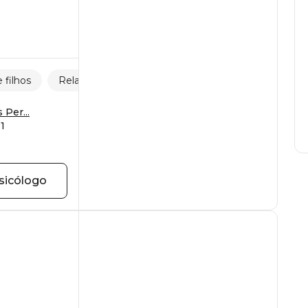
 filhos
Relações
Desenvolvimento pessoal
 Per...
1
sicólogo