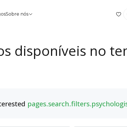
gos
Sobre nós
os disponíveis no te
terested
pages.search.filters.psychologi