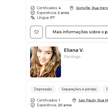
Certificados:
4
Joinville, Rua Henri
Experiência:
5 anos
Língua:
PT
Mais informações sobre o p
Eliana V.
Psicólogo
Depressão
Separações e perdas
P
Certificados:
1
Sao Paulo, Rua Ma
Experiência:
20 anos