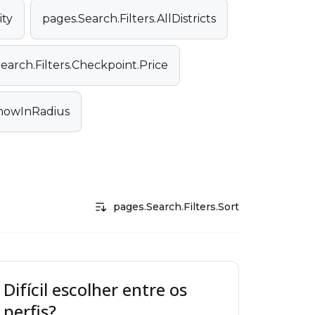
ity
pages.Search.Filters.AllDistricts
earch.Filters.Checkpoint.Price
ShowInRadius
pages.Search.Filters.Sort
Difícil escolher entre os
perfis?