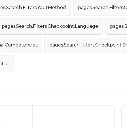
es.Search.Filters.YourMethod
pages.Search.Filters.C
pages.Search.Filters.Checkpoint.Language
pages.S
onalCompetencies
pages.Search.Filters.Checkpoint.
ation