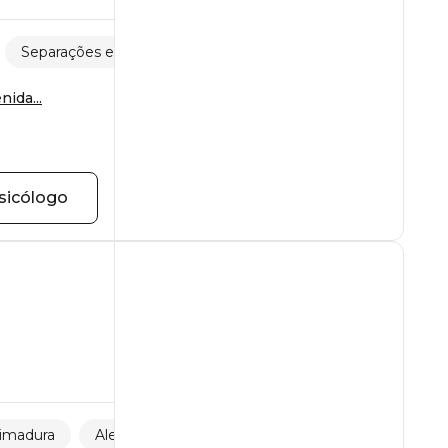
Separações e perdas
Psicologia infantil
nida...
sicólogo
imadura
Alerta