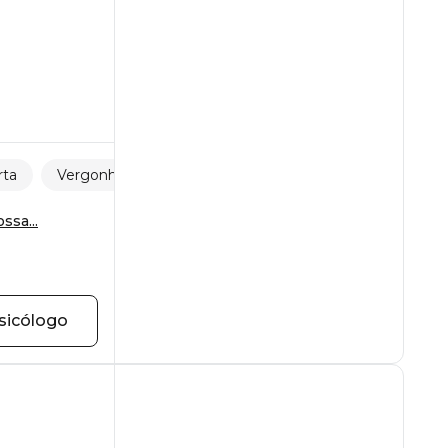
rta
Vergonha e culpa
ssa...
sicólogo