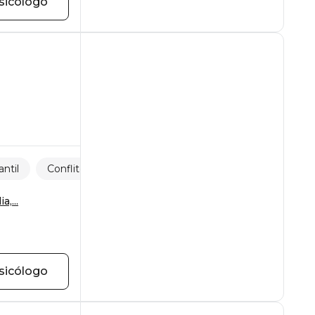
sicólogo
antil
Conflitos no trabalho
Vergonha e culpa
a,...
sicólogo