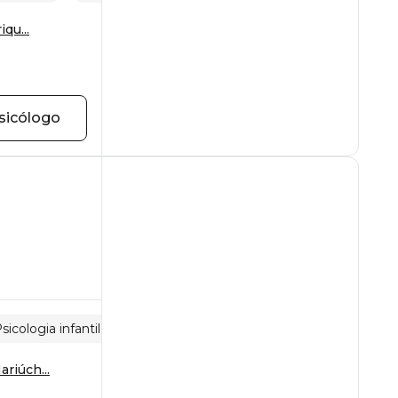
qu...
sicólogo
sicologia infantil
Relações entre pais e filhos
riúch...