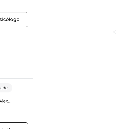
sicólogo
dade
lex...