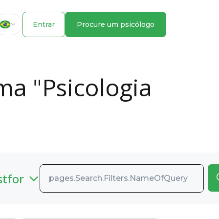
Entrar
Procure um psicólogo
ma "Psicologia
stfor