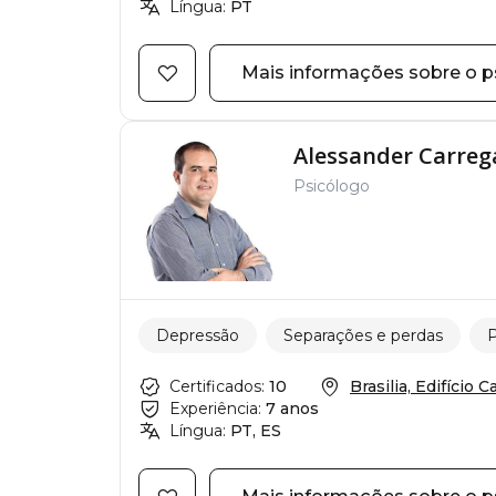
Língua:
PT
Mais informações sobre o p
Alessander Carrega
Psicólogo
Depressão
Separações e perdas
P
Certificados:
10
Brasilia, Edifício Cat
Experiência:
7 anos
Língua:
PT, ES