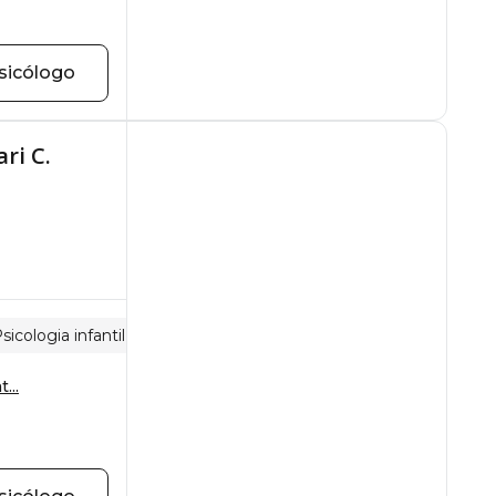
sicólogo
ri C.
sicologia infantil
Violência sexual
...