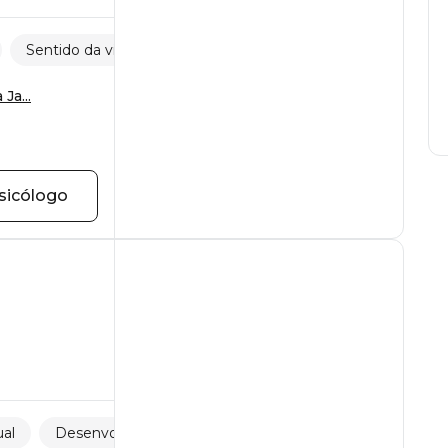
Sentido da vida
Violência sexual
Ja...
sicólogo
ual
Desenvolvimento pessoal
Gravidez