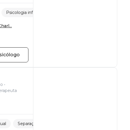
Psicologia infantil
Violência sexual
arl...
sicólogo
co
erapeuta
xual
Separações e perdas