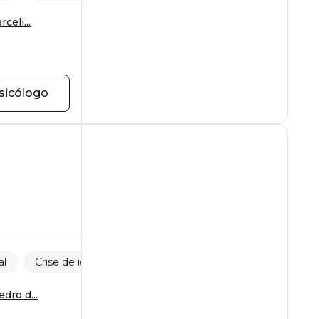
celi...
sicólogo
al
Crise de idade
dro d...