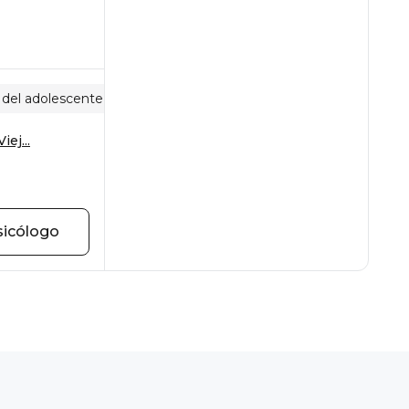
 del adolescente
Comportamiento alimentario
ej...
sicólogo