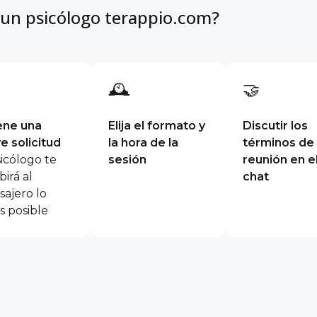
 un psicólogo terappio.com?
🕰
🤝
ene una
Elija el formato y
Discutir los
e solicitud
la hora de la
términos de 
sicólogo te
sesión
reunión en e
birá al
chat
ajero lo
s posible