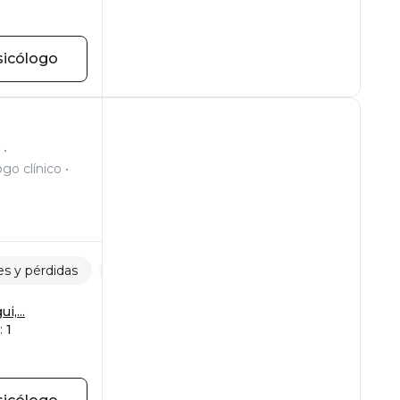
sicólogo
ogo clínico
s y pérdidas
Pensamientos obsesivos
Comportamient
i,...
:
1