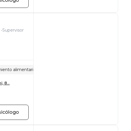
sicólogo
Supervisor
ento alimentario
Violencia sexual
Relaciones familiar
 8...
sicólogo