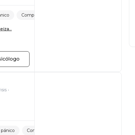
ánico
Comportamiento alimentario
iza...
sicólogo
isis
 pánico
Comportamiento alimentario
Violencia sexual