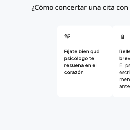
¿Cómo concertar una cita con
💚
📱
Fíjate bien qué
Rell
psicólogo te
brev
resuena en el
El p
corazón
escri
mens
ante