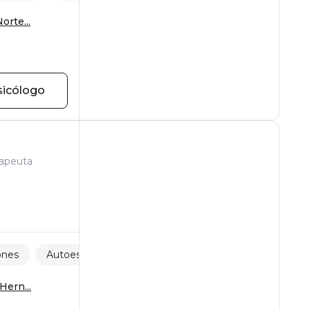
orte...
sicólogo
rapeuta
ones
Autoestima
Ataques de pánico
Hern...