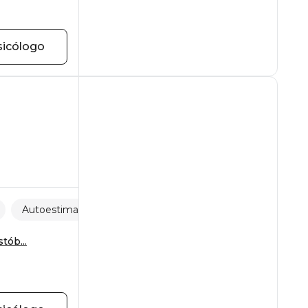
sicólogo
Autoestima
Estrés
tób...