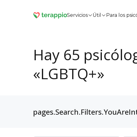
Servicios
Útil
Para los psi
Hay 65 psicólo
«LGBTQ+»
pages.Search.Filters.YouAreIn