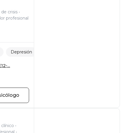
de crisis
or profesional
Depresión
Separaciones y pérdidas
12-...
sicólogo
clínico
esional