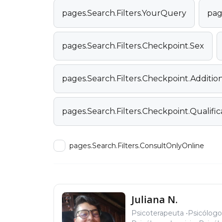
pages.Search.Filters.YourQuery
pag
pages.Search.Filters.Checkpoint.Sex
pages.Search.Filters.Checkpoint.Additi
pages.Search.Filters.Checkpoint.Qualific
pages.Search.Filters.ConsultOnlyOnline
Juliana N.
Psicoterapeuta
Psicólogo 