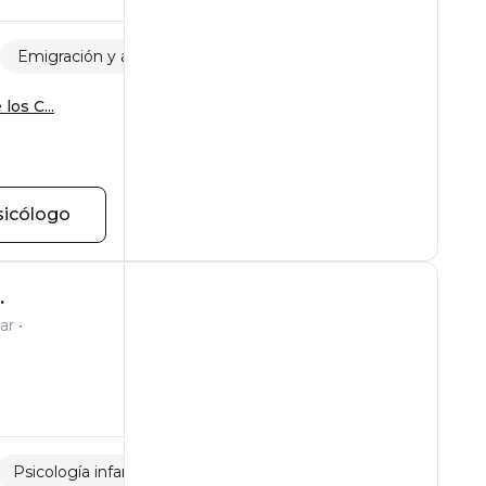
Emigración y adaptación
Traición
os C...
sicólogo
.
ar
Psicología infantil
Ataques de pánico