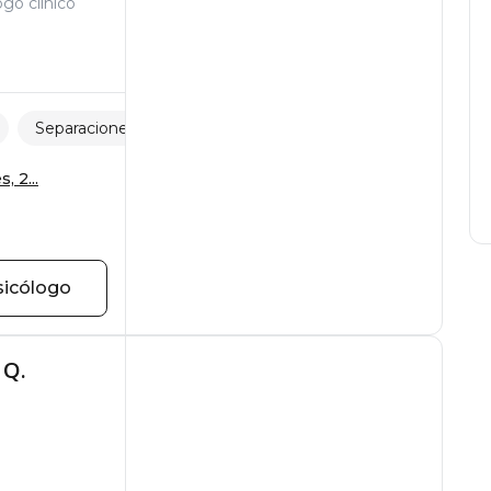
ogo clínico
Separaciones y pérdidas
Autoestima
, 2...
sicólogo
 Q.