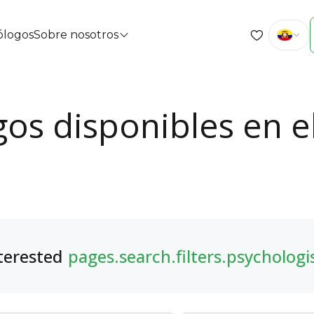
cólogos
Sobre nosotros
gos disponibles en e
terested
pages.search.filters.psychologi