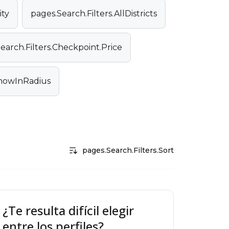
ity
pages.Search.Filters.AllDistricts
earch.Filters.Checkpoint.Price
ShowInRadius
pages.Search.Filters.Sort
¿Te resulta difícil elegir
entre los perfiles?