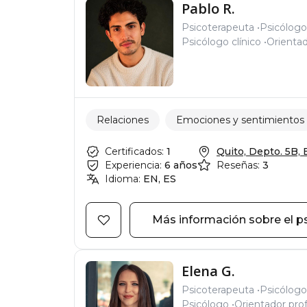
Pablo R.
Psicoterapeuta
Psicólogo 
Psicólogo clínico
Orientad
Relaciones
Emociones y sentimientos
Certificados:
1
Quito, Depto. 5B, E
Experiencia:
6 años
Reseñas:
3
Idioma:
EN, ES
Más información sobre el p
Elena G.
Psicoterapeuta
Psicólogo 
Psicólogo
Orientador prof