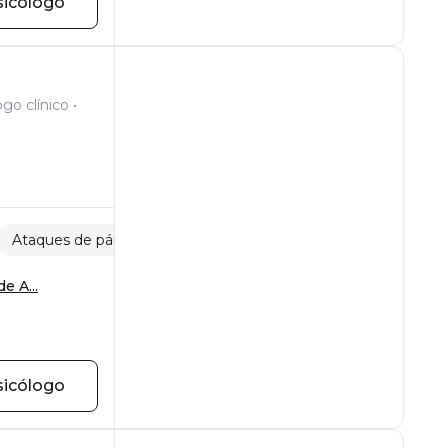
sicólogo
ogo clínico
Ataques de pánico
Estrés
e A...
sicólogo