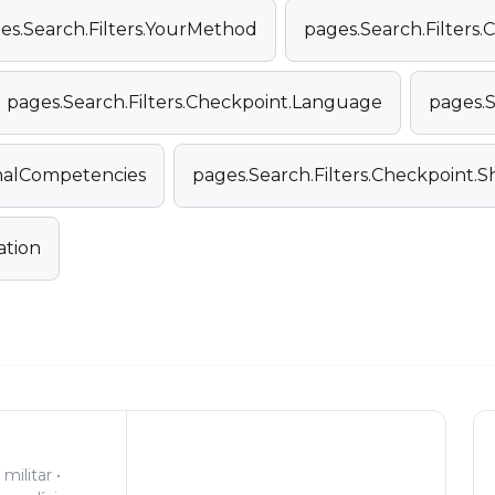
es.Search.Filters.YourMethod
pages.Search.Filters.C
pages.Search.Filters.Checkpoint.Language
pages.S
onalCompetencies
pages.Search.Filters.Checkpoint.
ation
militar