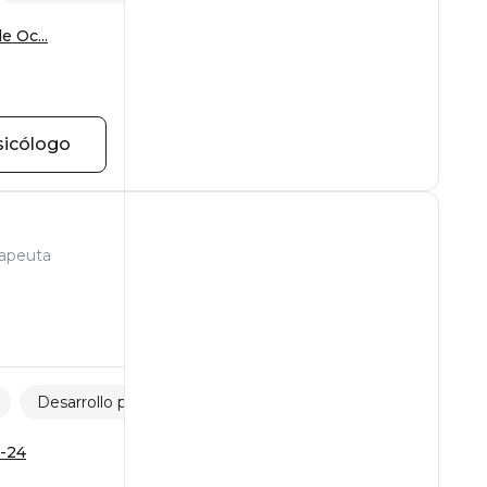
e Oc...
sicólogo
rapeuta
Desarrollo personal
Vergüenza y culpa
5-24