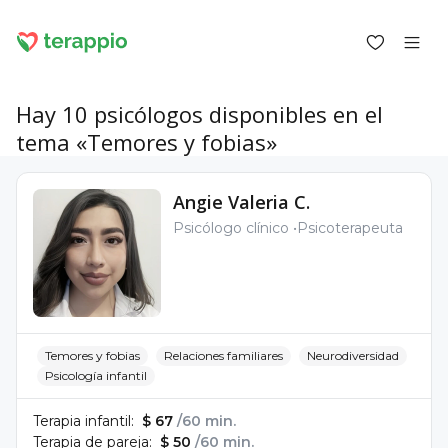
Hay 10 psicólogos disponibles en el
tema «Temores y fobias»
Iniciar sesión como cliente
Angie Valeria C.
Iniciar sesión como psicólogo
Psicólogo clínico
Psicoterapeuta
Servicios
Blog
Foro
Para los psicólogos
Sobre terappio
Preguntas y respuestas
Temores y fobias
Relaciones familiares
Neurodiversidad
Psicología infantil
Terapia infantil:
$ 67
/60 min.
Terapia de pareja:
$ 50
/60 min.
office@terappio.com