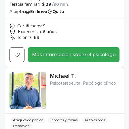
Terapia familiar:
$ 39
/90 min.
Acepta:
En línea
Quito
Certificados:
5
Experiencia:
6 años
Idioma:
ES
Más información sobre el psicólogo
Michael T.
Psicoterapeuta
Psicólogo clínico
Ataques de pánico
Temores y fobias
Autolesiones
Depresión