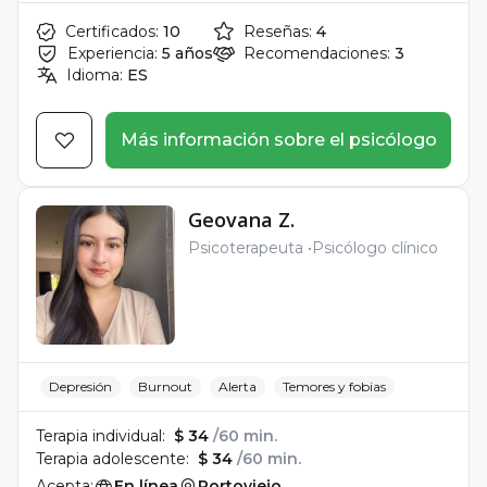
Certificados:
10
Reseñas:
4
Experiencia:
5 años
Recomendaciones:
3
Idioma:
ES
Más información sobre el psicólogo
Geovana Z.
Psicoterapeuta
Psicólogo clínico
Depresión
Burnout
Alerta
Temores y fobias
Terapia individual:
$ 34
/60 min.
Terapia adolescente:
$ 34
/60 min.
Acepta:
En línea
Portoviejo