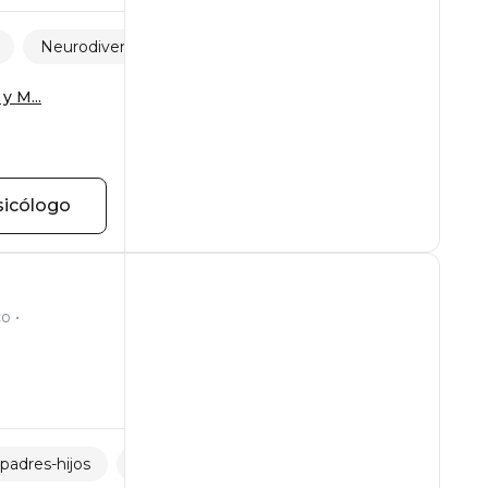
Neurodiversidad
Psicología infantil
y M...
sicólogo
co
padres-hijos
Crisis de la edad
Relaciones familiares