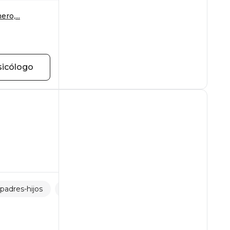
ro,...
sicólogo
padres-hijos
Desarrollo personal
Relaciones familiares