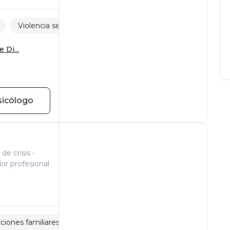
Violencia sexual
Relaciones familiares
 Di...
sicólogo
de crisis
or profesional
ciones familiares
Celos