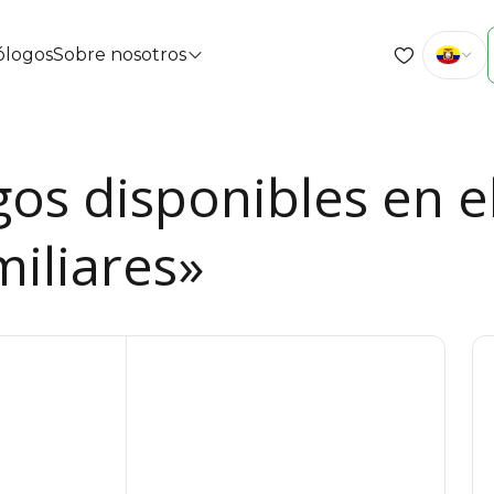
cólogos
Sobre nosotros
gos disponibles en e
miliares»