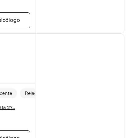
sicólogo
scente
Relaciones familiares
Estrés
5 27...