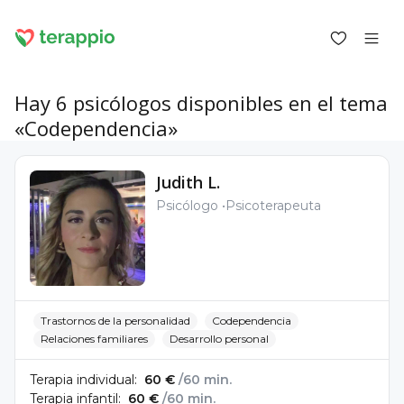
Hay 6 psicólogos disponibles en el tema
«Codependencia»
Iniciar sesión como cliente
Judith L.
Iniciar sesión como psicólogo
Psicólogo
Psicoterapeuta
Servicios
Blog
Foro
Para los psicólogos
Sobre terappio
Preguntas y respuestas
Trastornos de la personalidad
Codependencia
Relaciones familiares
Desarrollo personal
Terapia individual:
60 €
/60 min.
Terapia infantil:
60 €
/60 min.
office@terappio.com