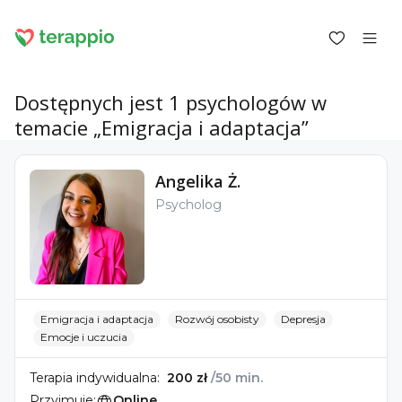
Dostępnych jest 1 psychologów w
temacie „Emigracja i adaptacja”
Zaloguj się jako klient
Angelika Ż.
Zaloguj się jako psycholog
Psycholog
Usługi
Blog
Forum
Dla psychologów
O terappio
Pytania i odpowiedzi
Emigracja i adaptacja
Rozwój osobisty
Depresja
Emocje i uczucia
Terapia indywidualna:
200 zł
/50 min.
office@terappio.com
Przyjmuje:
Online