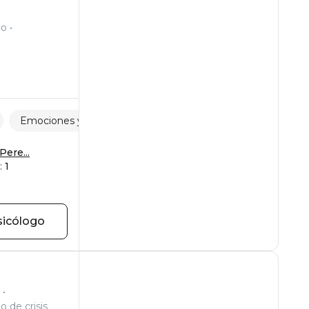
co
Emociones y sentimientos
Relaciones
Pere...
:
1
sicólogo
o de crisis