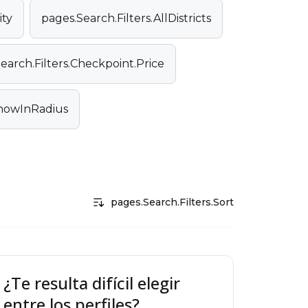
ity
pages.Search.Filters.AllDistricts
earch.Filters.Checkpoint.Price
ShowInRadius
pages.Search.Filters.Sort
¿Te resulta difícil elegir
entre los perfiles?