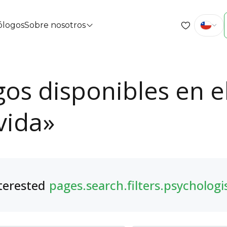
cólogos
Sobre nosotros
gos disponibles en e
vida»
terested
pages.search.filters.psychologi