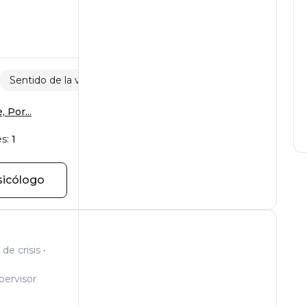
Sentido de la vida
Conflictos en el trabajo
 Por...
s:
1
sicólogo
de crisis
pervisor