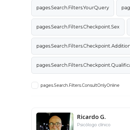
pages.Search.Filters.YourQuery
pag
pages.Search.Filters.Checkpoint.Sex
pages.Search.Filters.Checkpoint.Additi
pages.Search.Filters.Checkpoint.Qualific
pages.Search.Filters.ConsultOnlyOnline
Ricardo G.
Psicólogo clínico