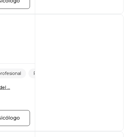
sicólogo
profesional
Pensamientos obsesivos
l ...
sicólogo