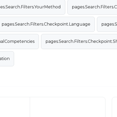
es.Search.Filters.YourMethod
pages.Search.Filters.C
pages.Search.Filters.Checkpoint.Language
pages.S
onalCompetencies
pages.Search.Filters.Checkpoint.
ation