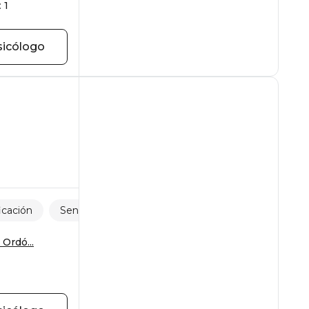
:
1
sicólogo
icación
Sentido de la vida
Desarrollo personal
Ordó...