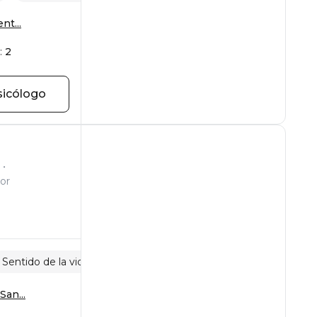
nt...
:
2
sicólogo
or
Sentido de la vida
Codependencia
San...