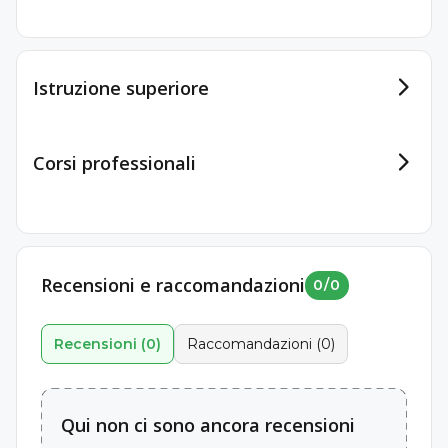
Istruzione superiore
Corsi professionali
Dottore
Recensioni e raccomandazioni
0
/
0
Università degli Studi di Torino
12 febbraio 2001 - 15 marzo 2001
Recensioni
(
0
)
Raccomandazioni
(
0
)
Qui non ci sono ancora recensioni