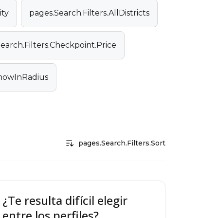
ity
pages.Search.Filters.AllDistricts
earch.Filters.Checkpoint.Price
ShowInRadius
pages.Search.Filters.Sort
¿Te resulta difícil elegir
entre los perfiles?