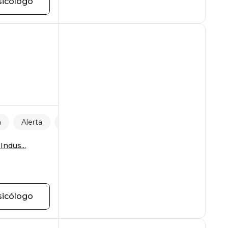
sicólogo
a
Alerta
Desarrollo personal
ndus...
sicólogo