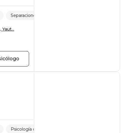
Separaciones y pérdidas
Pensamientos obsesivos
Yaut...
sicólogo
Psicología del adolescente
Desarrollo personal