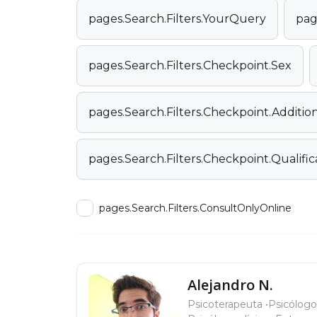
pages.Search.Filters.YourQuery
pag
pages.Search.Filters.Checkpoint.Sex
pages.Search.Filters.Checkpoint.Additi
pages.Search.Filters.Checkpoint.Qualific
pages.Search.Filters.ConsultOnlyOnline
Alejandro N.
Psicoterapeuta
Psicólogo