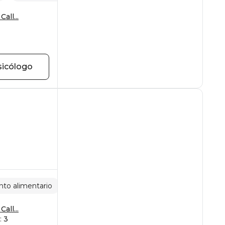
all...
sicólogo
to alimentario
Psicología infantil
Psicología del adol
all...
:
3