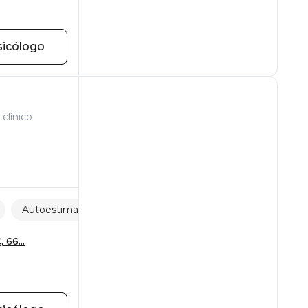
sicólogo
clínico
Autoestima
Sentido de la vida
 66...