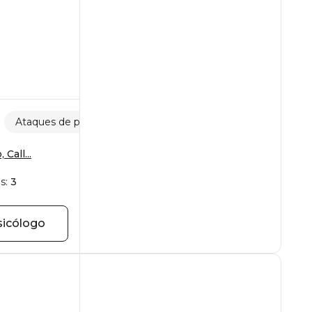
Ataques de pánico
Temores y fobias
Call...
s:
3
sicólogo