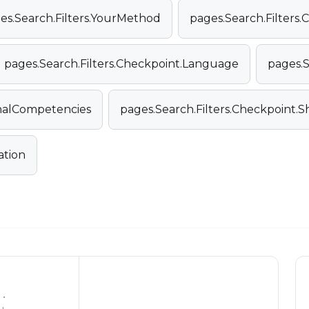
es.Search.Filters.YourMethod
pages.Search.Filters.C
pages.Search.Filters.Checkpoint.Language
pages.S
onalCompetencies
pages.Search.Filters.Checkpoint.
ation