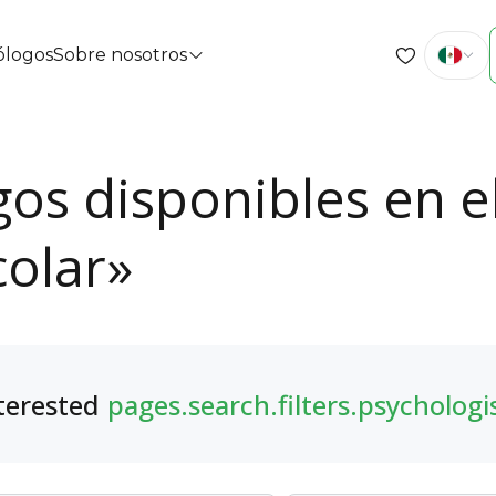
cólogos
Sobre nosotros
gos disponibles en 
olar»
terested
pages.search.filters.psychologi