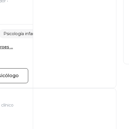
dor
Psicología infantil
Ataques de pánico
oes ...
sicólogo
clínico