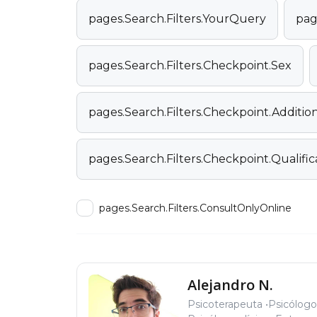
pages.Search.Filters.YourQuery
pag
pages.Search.Filters.Checkpoint.Sex
pages.Search.Filters.Checkpoint.Additi
pages.Search.Filters.Checkpoint.Qualific
pages.Search.Filters.ConsultOnlyOnline
Alejandro N.
Psicoterapeuta
Psicólogo