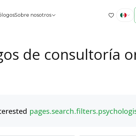
cólogos
Sobre nosotros
gos de consultoría o
terested
pages.search.filters.psychologi