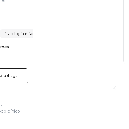
dor
Psicología infantil
Ataques de pánico
oes ...
sicólogo
ogo clínico