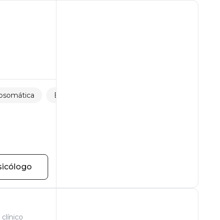
osomática
Emigración y adaptación
sicólogo
clínico