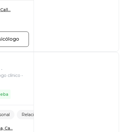
all...
sicólogo
ogo clínico
ueba
sonal
Relaciones familiares
LGBTQ+
, Ca...