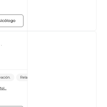
sicólogo
vación.
Relaciones
ol...