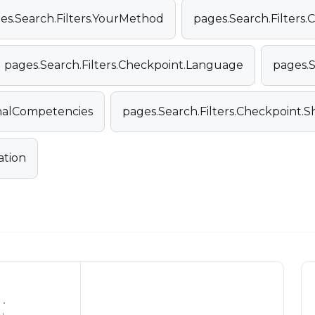
es.Search.Filters.YourMethod
pages.Search.Filters.C
pages.Search.Filters.Checkpoint.Language
pages.S
onalCompetencies
pages.Search.Filters.Checkpoint.
ation