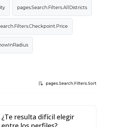
ity
pages.Search.Filters.AllDistricts
earch.Filters.Checkpoint.Price
ShowInRadius
pages.Search.Filters.Sort
¿Te resulta difícil elegir
entre los perfiles?