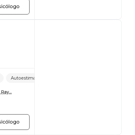
sicólogo
Autoestima
Soledad
Ray...
sicólogo