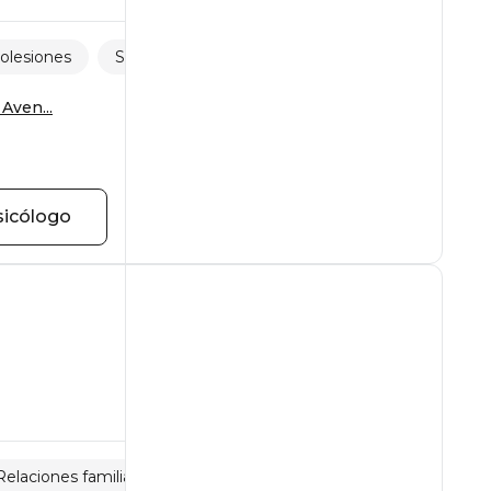
olesiones
Separaciones y pérdidas
Aven...
sicólogo
Relaciones familiares
Estrés