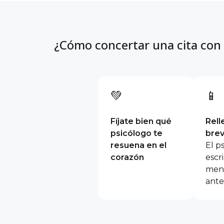
¿Cómo concertar una cita con
💚
📱
Fíjate bien qué
Rell
psicólogo te
brev
resuena en el
El p
corazón
escri
mens
ante