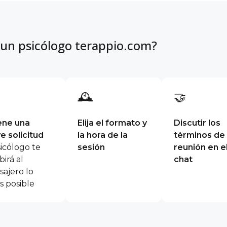
 un psicólogo terappio.com?
🕰
🤝
ene una
Elija el formato y
Discutir los
e solicitud
la hora de la
términos de 
sicólogo te
sesión
reunión en e
birá al
chat
ajero lo
s posible