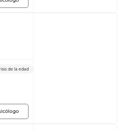
sicólogo
risis de la edad
Vergüenza y culpa
sicólogo