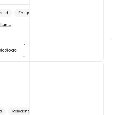
 edad
Emigración y adaptación
ltam...
sicólogo
ad
Relaciones familiares
Estrés