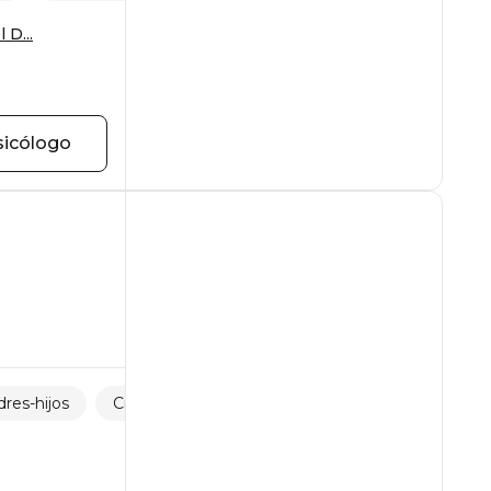
 D...
sicólogo
res-hijos
Crisis de la edad
Embarazo