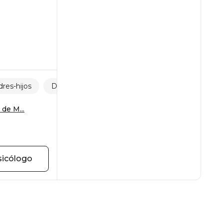
res-hijos
Desarrollo personal
Crisis de la edad
 de M...
sicólogo