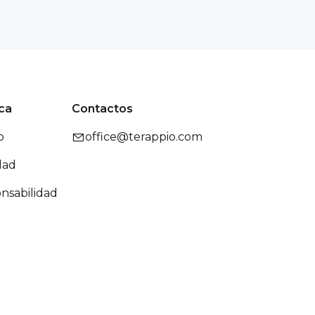
ica
Contactos
o
office@terappio.com
dad
nsabilidad