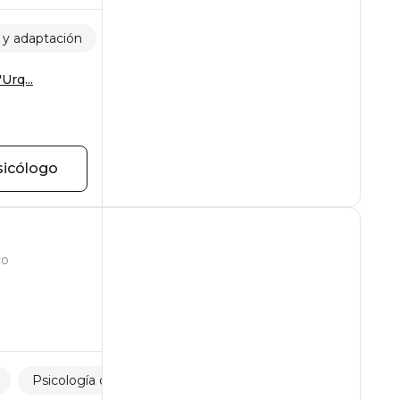
 y adaptación
Relaciones familiares
Desarrollo persona
Urq...
sicólogo
co
Psicología del adolescente
Emigración y adaptación