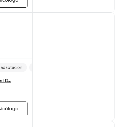
sicólogo
 adaptación
Temor a la muerte
Sentido de la vida
l D...
sicólogo