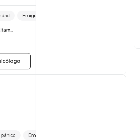
 edad
Emigración y adaptación
ltam...
sicólogo
 pánico
Emigración y adaptación
Autoestima