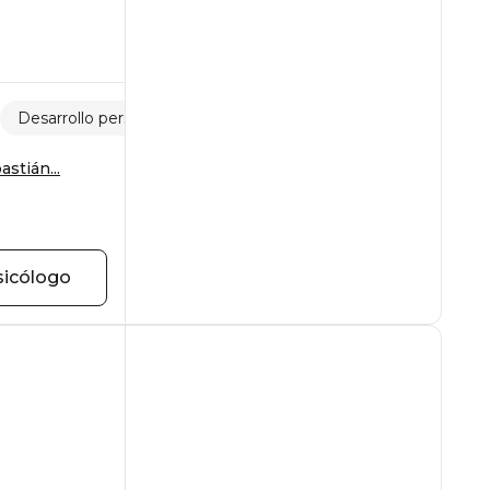
Desarrollo personal
Emigración y adaptación
stián...
sicólogo