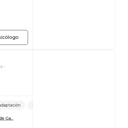
sicólogo
co
adaptación
Estrés
Relaciones
e Ga...