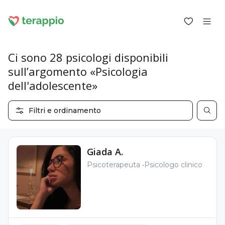
Ci sono 28 psicologi disponibili
sull’argomento «Psicologia
dell'adolescente»
Accedi come cliente
Accedi come psicologo
Filtri e ordinamento
Servizi
Blog
Forum
Giada A.
Per gli psicologi
Psicoterapeuta
Psicologo clinico
Informazioni su terappio
Domande e risposte
office@terappio.com