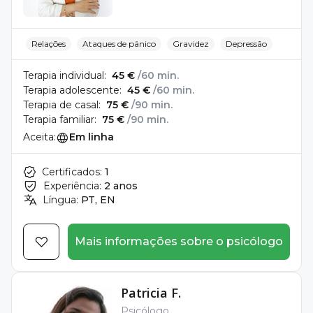
Relações
Ataques de pânico
Gravidez
Depressão
Terapia individual:
45 €
/60 min.
Terapia adolescente:
45 €
/60 min.
Terapia de casal:
75 €
/90 min.
Terapia familiar:
75 €
/90 min.
Aceita:
Em linha
Certificados:
1
Experiência:
2 anos
Língua:
PT, EN
Mais informações sobre o psicólogo
Patricia F.
Psicólogo