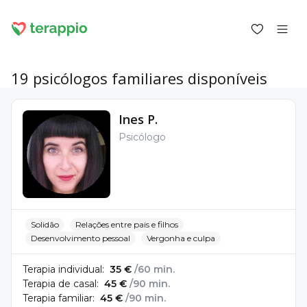
19 psicólogos familiares disponíveis
Entrar como cliente
Ines P.
Psicólogo
Entrar como psicólogo
Serviços
Blogue
Fórum
Para psicólogos
Solidão
Relações entre pais e filhos
Sobre o terappio
Desenvolvimento pessoal
Vergonha e culpa
Perguntas e respostas
Terapia individual:
35 €
/60 min.
Terapia de casal:
45 €
/90 min.
Terapia familiar:
45 €
/90 min.
office@terappio.com