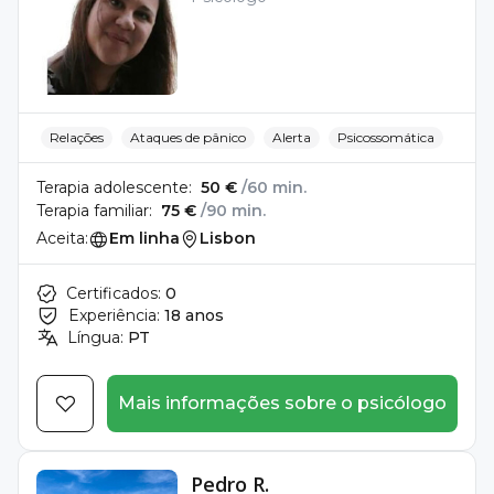
Relações
Ataques de pânico
Alerta
Psicossomática
Terapia adolescente:
50 €
/60 min.
Terapia familiar:
75 €
/90 min.
Aceita:
Em linha
Lisbon
Certificados:
0
Experiência:
18 anos
Língua:
PT
Mais informações sobre o psicólogo
Pedro R.