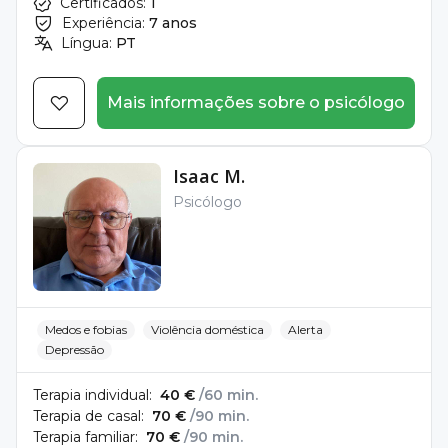
Certificados:
1
Experiência:
7 anos
Língua:
PT
Mais informações sobre o psicólogo
Isaac M.
Psicólogo
Medos e fobias
Violência doméstica
Alerta
Depressão
Terapia individual:
40 €
/60 min.
Terapia de casal:
70 €
/90 min.
Terapia familiar:
70 €
/90 min.