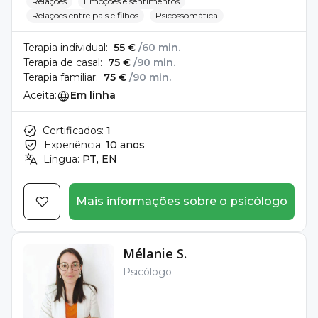
Relações
Emoções e sentimentos
Relações entre pais e filhos
Psicossomática
Terapia individual:
55 €
/60 min.
Terapia de casal:
75 €
/90 min.
Terapia familiar:
75 €
/90 min.
Aceita:
Em linha
Certificados:
1
Experiência:
10 anos
Língua:
PT, EN
Mais informações sobre o psicólogo
Mélanie S.
Psicólogo